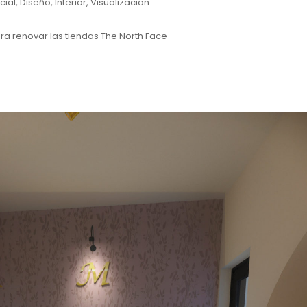
cial
,
Diseño
,
Interior
,
Visualización
a renovar las tiendas The North Face