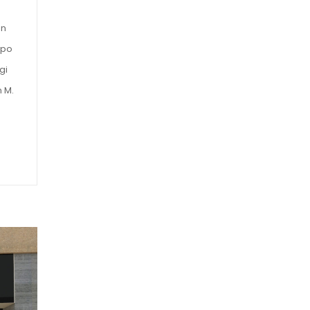
en
xpo
gi
 M.