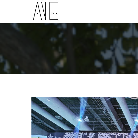
AVE Espacios
Diseño arquitectónico por Yolanda Arango