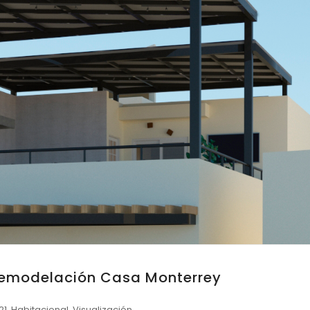
Remodelación Casa Monterrey
21
,
Habitacional
,
Visualización