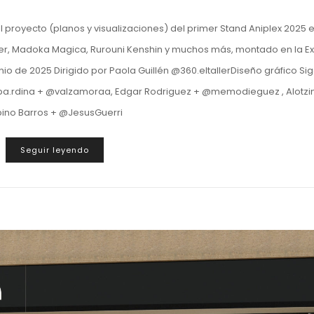
l proyecto (planos y visualizaciones) del primer Stand Aniplex 2025 
er, Madoka Magica, Rurouni Kenshin y muchos más, montado en la E
 de 2025 Dirigido por Paola Guillén @360.eltallerDiseño gráfico Sig
rdina + @valzamoraa, Edgar Rodriguez + @memodieguez , Alotzin
pino Barros + @JesusGuerri
Seguir leyendo