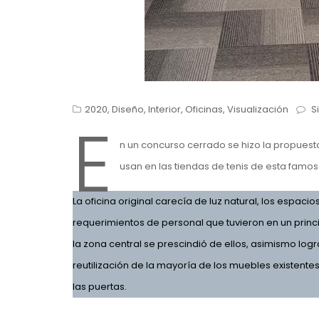
2020
,
Diseño
,
Interior
,
Oficinas
,
Visualización
S
E
n un concurso cerrado se hizo la propuest
usan en las tiendas de tenis de esta famo
La oficina original carecía de luz natural, los espac
requerimientos de personal que tuvieron en un princi
la zona central se prescindió de ellos, asimismo log
reutilización de la mayoría de los muebles existente
las puertas.