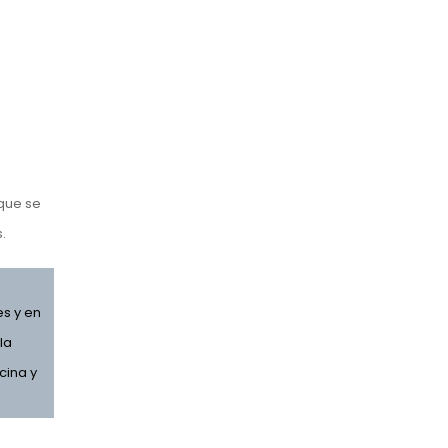
 que se
.
es y en
la
cina y