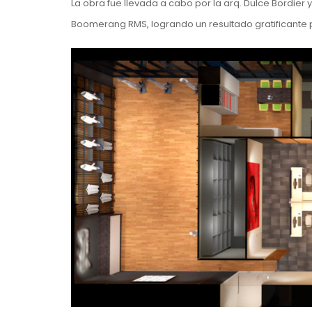
La obra fue llevada a cabo por la arq. Dulce Bordier
Boomerang RMS, logrando un resultado gratificante 