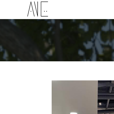
AVE Espacios
Diseño arquitectónico por Yolanda Arango